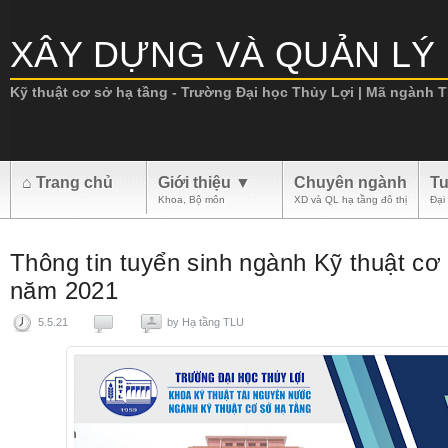
XÂY DỰNG VÀ QUẢN LÝ 
Kỹ thuật cơ sở hạ tầng - Trường Đại học Thủy Lợi | Mã ngành TL
.
⌂ Trang chủ
Giới thiệu ▼
Chuyên ngành
Tu
Khoa, Bộ môn
XD và QL hạ tầng đô thị
Đại
Thông tin tuyển sinh ngành Kỹ thuật cơ
năm 2021
5.5.21
by
Hạ tầng TLU