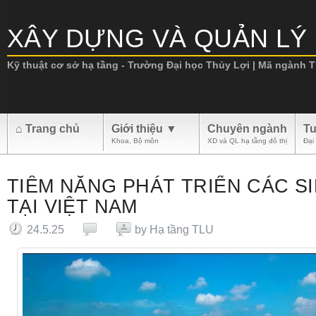
XÂY DỰNG VÀ QUẢN LÝ 
Kỹ thuật cơ sở hạ tầng - Trường Đại học Thủy Lợi | Mã ngành TL
.
⌂ Trang chủ
Giới thiệu ▼
Chuyên ngành
Tu
Khoa, Bộ môn
XD và QL hạ tầng đô thị
Đại
TIỀM NĂNG PHÁT TRIỂN CÁC SI
TẠI VIỆT NAM
24.5.25
by
Hạ tầng TLU