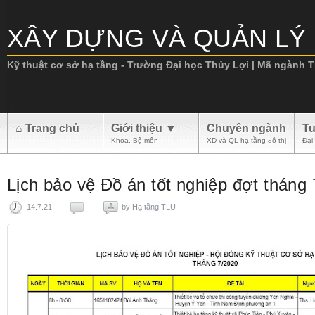
XÂY DỰNG VÀ QUẢN LÝ 
Kỹ thuật cơ sở hạ tầng - Trường Đại học Thủy Lợi | Mã ngành TL
.
⌂ Trang chủ
Giới thiệu ▼
Chuyên ngành
Tu
Khoa, Bộ môn
XD và QL hạ tầng đô thị
Đại
Lịch bảo vệ Đồ án tốt nghiệp đợt tháng
14.7.21
by
Hạ tầng TLU