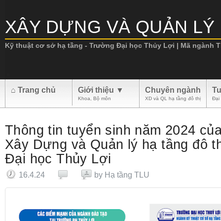
XÂY DỰNG VÀ QUẢN LÝ 
Kỹ thuật cơ sở hạ tầng - Trường Đại học Thủy Lợi | Mã ngành TL
.
⌂ Trang chủ
Giới thiệu ▼
Chuyên ngành
Tu
Khoa, Bộ môn
XD và QL hạ tầng đô thị
Đại
Thông tin tuyển sinh năm 2024 củ
Xây Dựng và Quản lý hạ tầng đô t
Đại học Thủy Lợi
16.4.24
by
Hạ tầng TLU